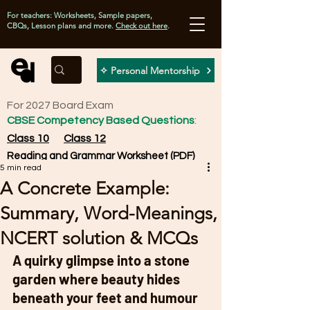
For teachers: Worksheets, Sample papers,
CBQs, Lesson plans and more.
Check out here
.
✧ Personal Mentorship
For 2027 Board Exam
CBSE Competency Based Questions
:
Class 10
Class 12
Reading and Grammar Worksheet (PDF)
5 min read
A Concrete Example:
Summary, Word-Meanings,
NCERT solution & MCQs
A quirky glimpse into a stone 
garden where beauty hides 
beneath your feet and humour 