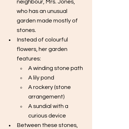
neighbour, Mrs. Jones, 
who has an unusual 
garden made mostly of 
stones.
Instead of colourful 
flowers, her garden 
features:
A winding stone path
A lily pond
A rockery (stone 
arrangement)
A sundial with a 
curious device
Between these stones, 