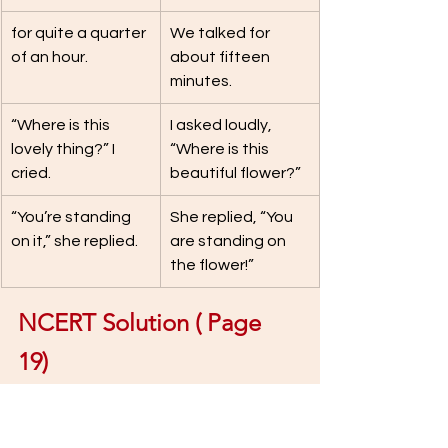
for quite a quarter 
We talked for 
of an hour.
about fifteen 
minutes.
“Where is this 
I asked loudly, 
lovely thing?” I 
“Where is this 
cried.
beautiful flower?”
“You’re standing 
She replied, “You 
on it,” she replied.
are standing on 
the flower!”
NCERT Solution ( Page 
19) 