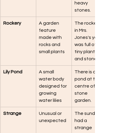
heavy 
stones.
Rockery
A garden 
The rockery 
feature 
in Mrs. 
made with 
Jones's yard 
rocks and 
was full of 
small plants
tiny plants 
and stones.
Lily Pond
A small 
There is a lily 
water body 
pond at the 
designed for 
centre of her 
growing 
stone 
water lilies
garden.
Strange
Unusual or 
The sundial 
unexpected
had a 
strange 