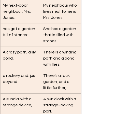
My next-door 
My neighbour who 
neighbour, Mrs. 
lives next to me is 
Jones,
Mrs. Jones.
has got a garden 
She has a garden 
full of stones:
that is filled with 
stones.
A crazy path, a lily 
There is a winding 
pond,
path and a pond 
with lilies.
a rockery and, just 
There’s a rock 
beyond
garden, and a 
little further,
A sundial with a 
A sun clock with a 
strange device,
strange-looking 
part,