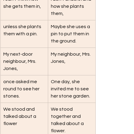
she gets them in,
how she plants 
them,
unless she plants 
Maybe she uses a 
them with a pin.
pin to put them in 
the ground.
My next-door 
My neighbour, Mrs. 
neighbour, Mrs. 
Jones,
Jones,
once asked me 
One day, she 
round to see her 
invited me to see 
stones.
her stone garden.
We stood and 
We stood 
talked about a 
together and 
flower
talked about a 
flower.