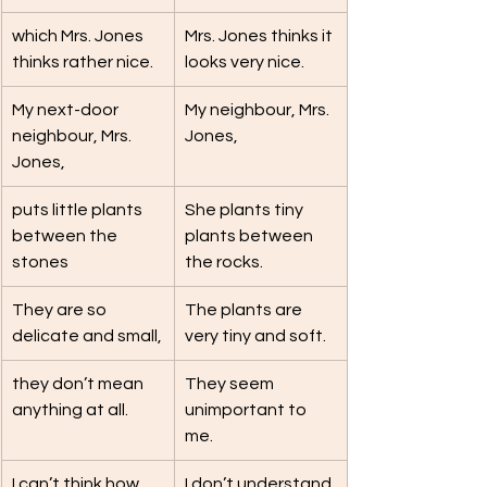
which Mrs. Jones 
Mrs. Jones thinks it 
thinks rather nice.
looks very nice.
My next-door 
My neighbour, Mrs. 
neighbour, Mrs. 
Jones,
Jones,
puts little plants 
She plants tiny 
between the 
plants between 
stones
the rocks.
They are so 
The plants are 
delicate and small,
very tiny and soft.
they don’t mean 
They seem 
anything at all.
unimportant to 
me.
I can’t think how 
I don’t understand 