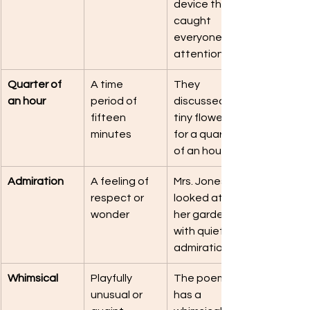
device that 
caught 
everyone’s 
attention.
Quarter of 
A time 
They 
an hour
period of 
discussed a 
fifteen 
tiny flower 
minutes
for a quarter 
of an hour.
Admiration
A feeling of 
Mrs. Jones 
respect or 
looked at 
wonder
her garden 
with quiet 
admiration.
Whimsical
Playfully 
The poem 
unusual or 
has a 