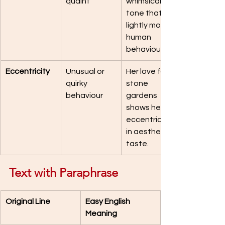
quaint
whimsical 
tone that 
lightly mocks 
human 
behaviour.
Eccentricity
Unusual or 
Her love for 
quirky 
stone 
behaviour
gardens 
shows her 
eccentricity 
in aesthetic 
taste.
Text with Paraphrase
Original Line
Easy English 
Meaning