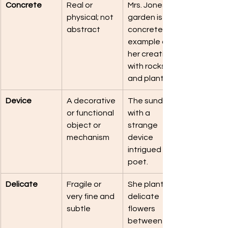
Concrete
Real or 
Mrs. Jones’s 
physical; not 
garden is a 
abstract
concrete 
example of 
her creativity 
with rocks 
and plants.
Device
A decorative 
The sundial 
or functional 
with a 
object or 
strange 
mechanism
device 
intrigued the 
poet.
Delicate
Fragile or 
She plants 
very fine and 
delicate 
subtle
flowers 
between the 